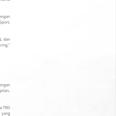
engan
port,
), dan
cing,"
dengan
pilan,
ia TRD
m yang