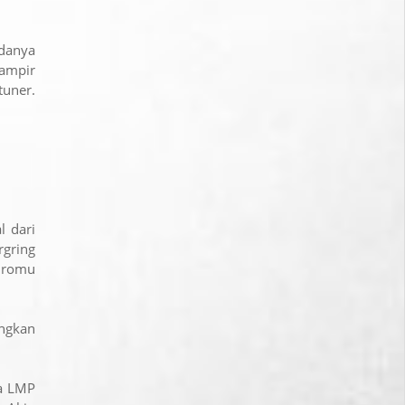
danya
ampir
tuner.
l dari
rgring
iromu
ngkan
ga LMP