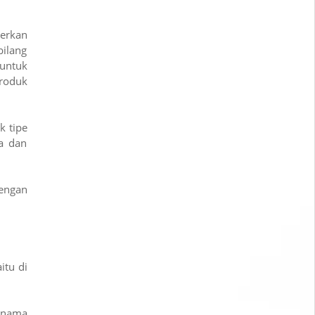
erkan
bilang
 untuk
roduk
k tipe
ra dan
dengan
itu di
g nama