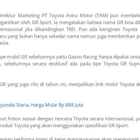
irektur Marketing PT Toyota Astra Motor (TAM) pun membeb
igantikan oleh GR Sport. Ia mengatakan bahwa nama GR bisa di
nternasional jika dibandingkan TRD. Pun ada keinginan Toyota
baru yang bukan hanya sekedar nama namun juga memberikan p
esia.
tipe mobil GR sebelumnya yaitu Gazoo Racing hanya dipakai untu
i, sebelumnya secara eksklusif ada pada tipe Toyota GR Sup
GR yang juga rilis di tahun ini, menjadikan link mobil Toyota 
yundai Staria, Harga Mulai Rp 888 Juta
ut Anton sesuai dengan rencana Toyota secara internasional, ya
oduk Toyota yang akan menggunakan spesifikasi GR Sport.
dengan performa tinggi di kelas masing-masing akan mengusun