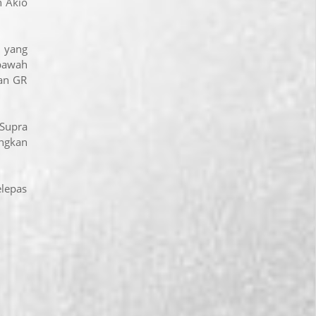
h Akio
i yang
bawah
an GR
Supra
ngkan
lepas