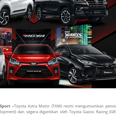
Sport –
Toyota Astra Motor (TAM) resmi mengumumkan pensi
opment) dan segera digantikan oleh Toyota Gazoo Racing (GR