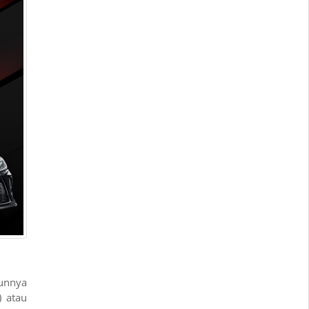
unnya
) atau