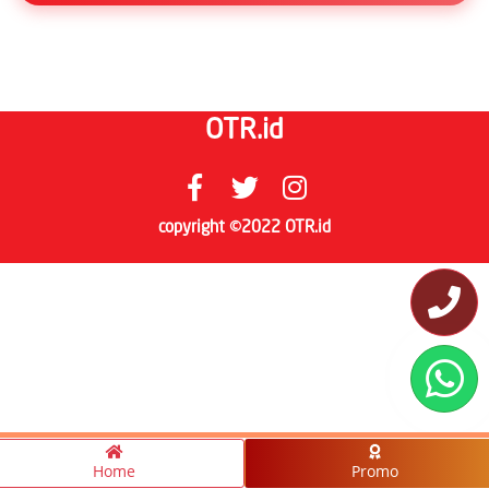
OTR.id
copyright ©2022 OTR.id
Home
Promo