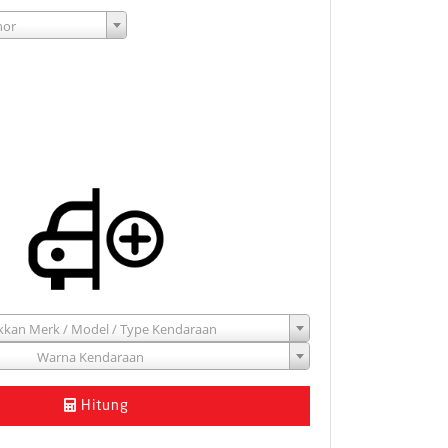
nor
kan Merk / Model / Type Kendaraan
Warna Kendaraan