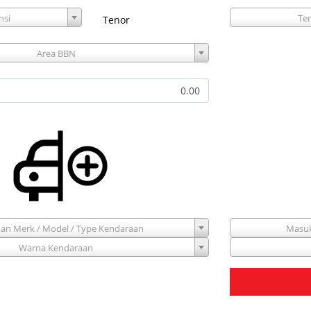
nsi
Te
Tenor
Area BBN
an Merk / Model / Type Kendaraan
Masuk
Warna Kendaraan