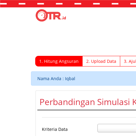
1. Hitung Angsuran
2. Upload Data
3. Aju
Nama Anda : Iqbal
Perbandingan Simulasi K
Kriteria Data