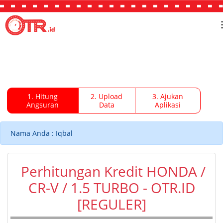
KALKU_OTR_CUSTOM/+Saya+mau+tanya+Perhitungan+Kredit+HO
+CR-V+-+1.5+TURBO+-
+OTR.ID+%5BREGULER%5D+.+Bisa+info+lebih+lanjut+%3F
1. Hitung
2. Upload
3. Ajukan
Angsuran
Data
Aplikasi
Nama Anda : Iqbal
Perhitungan Kredit HONDA /
CR-V / 1.5 TURBO - OTR.ID
[REGULER]