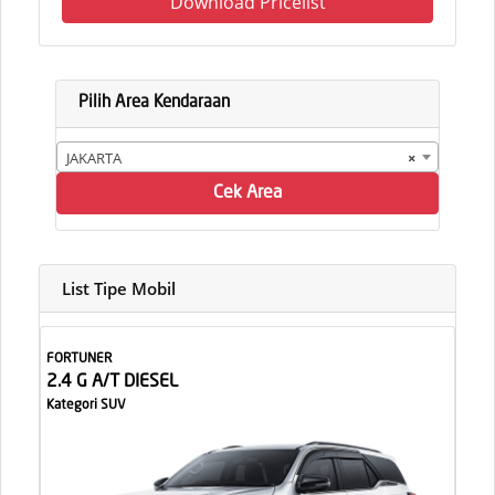
Download Pricelist
Pilih Area Kendaraan
JAKARTA
×
Cek Area
List Tipe Mobil
FORTUNER
2.4 G A/T DIESEL
Kategori SUV