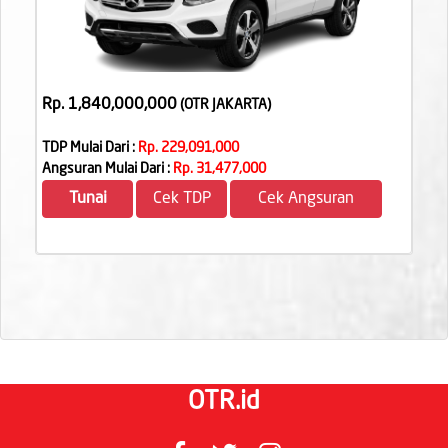
Rp. 1,840,000,000
(OTR JAKARTA
)
TDP Mulai Dari :
Rp. 229,091,000
Angsuran Mulai Dari :
Rp. 31,477,000
Tunai
Cek TDP
Cek Angsuran
OTR.id