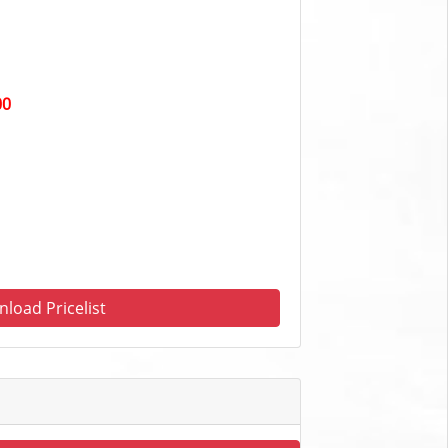
00
load Pricelist