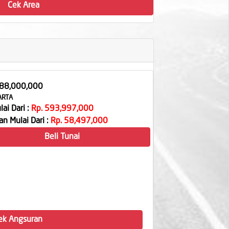
Cek Area
488,000,000
ARTA
ai Dari :
Rp. 593,997,000
n Mulai Dari :
Rp. 58,497,000
Beli Tunai
ek Angsuran