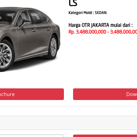
LS
Kategori Mobil :
SEDAN
Harga
OTR
JAKARTA
mulai dari :
Rp. 3,488,000,000 - 3,488,000,0
ochure
Down