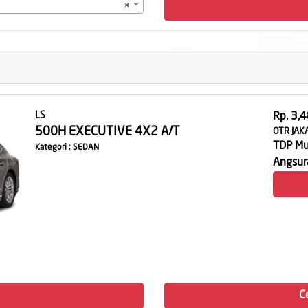
×
LS
Rp. 3,
500H EXECUTIVE 4X2 A/T
OTR JAK
TDP Mul
Kategori : SEDAN
Angsura
C