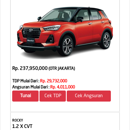
Rp. 237,950,000
(OTR JAKARTA
)
TDP Mulai Dari :
Rp. 29,732,000
Angsuran Mulai Dari :
Rp. 4,011,000
Tunai
Cek TDP
Cek Angsuran
ROCKY
1.2 X CVT