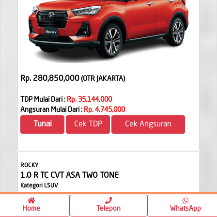
Rp. 280,850,000
(OTR JAKARTA
)
TDP Mulai Dari :
Rp. 35,144,000
Angsuran Mulai Dari :
Rp. 4,745,000
Tunai
Cek TDP
Cek Angsuran
ROCKY
1.0 R TC CVT ASA TWO TONE
Kategori LSUV
Home
Telepon
WhatsApp