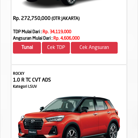
Rp. 272,750,000
(OTR JAKARTA
)
TDP Mulai Dari :
Rp. 34,119,000
Angsuran Mulai Dari :
Rp. 4,606,000
Tunai
Cek TDP
Cek Angsuran
ROCKY
1.0 R TC CVT ADS
Kategori LSUV