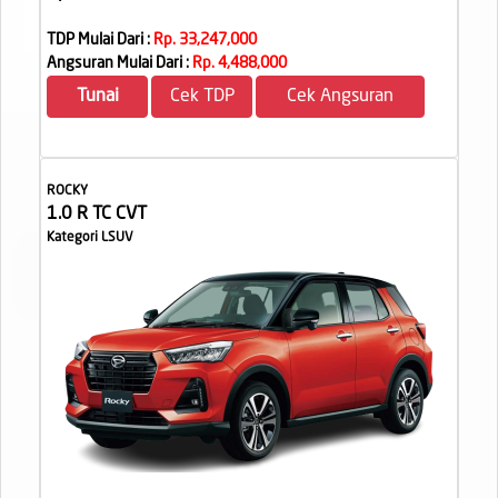
TDP Mulai Dari :
Rp. 33,247,000
Angsuran Mulai Dari :
Rp. 4,488,000
Tunai
Cek TDP
Cek Angsuran
ROCKY
1.0 R TC CVT
Kategori LSUV