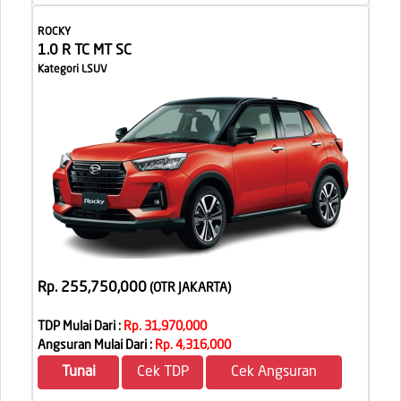
ROCKY
1.0 R TC MT SC
Kategori LSUV
Rp. 255,750,000
(OTR JAKARTA
)
TDP Mulai Dari :
Rp. 31,970,000
Angsuran Mulai Dari :
Rp. 4,316,000
Tunai
Cek TDP
Cek Angsuran