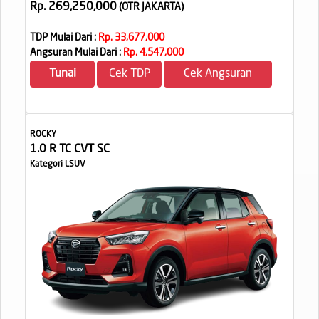
Rp. 269,250,000
(OTR JAKARTA
)
TDP Mulai Dari :
Rp. 33,677,000
Angsuran Mulai Dari :
Rp. 4,547,000
Tunai
Cek TDP
Cek Angsuran
ROCKY
1.0 R TC CVT SC
Kategori LSUV