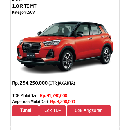
ROCKY
1.0 R TC MT
Kategori LSUV
Rp. 254,250,000
(OTR JAKARTA
)
TDP Mulai Dari :
Rp. 31,780,000
Angsuran Mulai Dari :
Rp. 4,290,000
Tunai
Cek TDP
Cek Angsuran