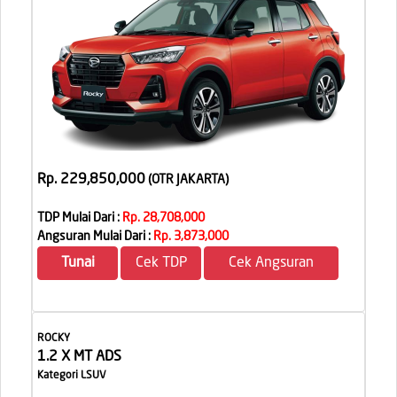
Rp. 229,850,000
(OTR JAKARTA
)
TDP Mulai Dari :
Rp. 28,708,000
Angsuran Mulai Dari :
Rp. 3,873,000
Tunai
Cek TDP
Cek Angsuran
ROCKY
1.2 X MT ADS
Kategori LSUV