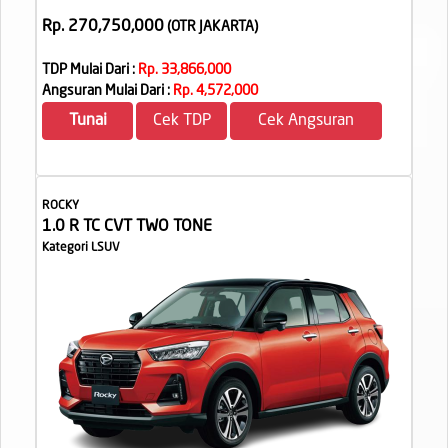
Rp. 270,750,000
(OTR JAKARTA
)
TDP Mulai Dari :
Rp. 33,866,000
Angsuran Mulai Dari :
Rp. 4,572,000
Tunai
Cek TDP
Cek Angsuran
ROCKY
1.0 R TC CVT TWO TONE
Kategori LSUV