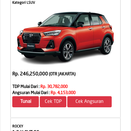
Kategori LSUV
Rp. 246,250,000
(OTR JAKARTA
)
TDP Mulai Dari :
Rp. 30,782,000
Angsuran Mulai Dari :
Rp. 4,153,000
Tunai
Cek TDP
Cek Angsuran
ROCKY