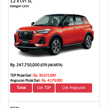
1.2 X CVT SC
Kategori LSUV
Rp. 247,750,000
(OTR JAKARTA
)
TDP Mulai Dari :
Rp. 30,972,000
Angsuran Mulai Dari :
Rp. 4,179,000
Tunai
Cek TDP
Cek Angsuran