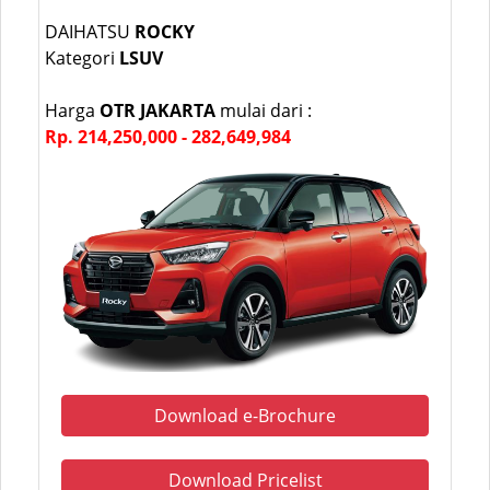
DAIHATSU
ROCKY
Kategori
LSUV
Harga
OTR JAKARTA
mulai dari :
Rp. 214,250,000 - 282,649,984
Download e-Brochure
Download Pricelist