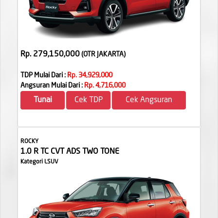
Rp. 279,150,000
(OTR JAKARTA
)
TDP Mulai Dari :
Rp. 34,929,000
Angsuran Mulai Dari :
Rp. 4,716,000
Tunai
Cek TDP
Cek Angsuran
ROCKY
1.0 R TC CVT ADS TWO TONE
Kategori LSUV