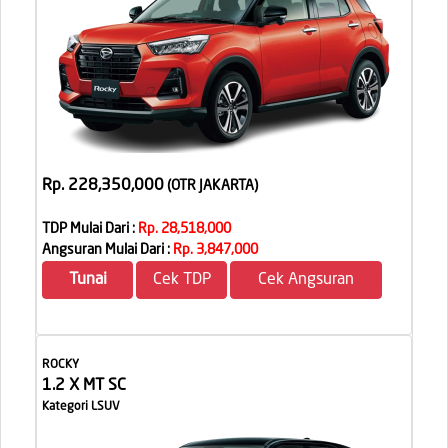
Rp. 228,350,000
(OTR JAKARTA
)
TDP Mulai Dari :
Rp. 28,518,000
Angsuran Mulai Dari :
Rp. 3,847,000
Tunai
Cek TDP
Cek Angsuran
ROCKY
1.2 X MT SC
Kategori LSUV