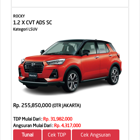
ROCKY
1.2 X CVT ADS SC
Kategori LSUV
Rp. 255,850,000
(OTR JAKARTA
)
TDP Mulai Dari :
Rp. 31,982,000
Angsuran Mulai Dari :
Rp. 4,317,000
Tunai
Cek TDP
Cek Angsuran