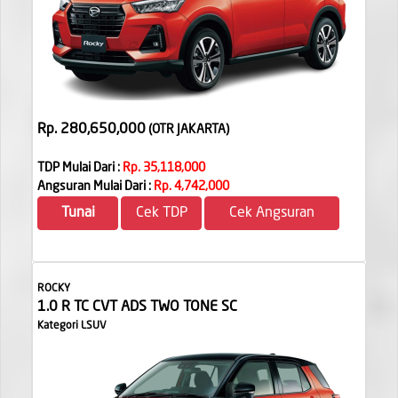
Rp. 280,650,000
(OTR JAKARTA
)
TDP Mulai Dari :
Rp. 35,118,000
Angsuran Mulai Dari :
Rp. 4,742,000
Tunai
Cek TDP
Cek Angsuran
ROCKY
1.0 R TC CVT ADS TWO TONE SC
Kategori LSUV