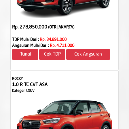
Rp. 278,850,000
(OTR JAKARTA
)
TDP Mulai Dari :
Rp. 34,891,000
Angsuran Mulai Dari :
Rp. 4,711,000
Tunai
Cek TDP
Cek Angsuran
ROCKY
1.0 R TC CVT ASA
Kategori LSUV