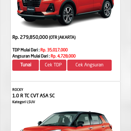
Rp. 279,850,000
(OTR JAKARTA
)
TDP Mulai Dari :
Rp. 35,017,000
Angsuran Mulai Dari :
Rp. 4,728,000
Tunai
Cek TDP
Cek Angsuran
ROCKY
1.0 R TC CVT ASA SC
Kategori LSUV