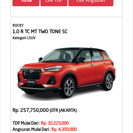
Tunai
Cek TDP
Cek Angsuran
ROCKY
1.0 R TC MT TWO TONE SC
Kategori LSUV
Rp. 257,750,000
(OTR JAKARTA
)
TDP Mulai Dari :
Rp. 32,223,000
Angsuran Mulai Dari :
Rp. 4,350,000