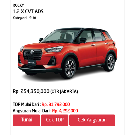
ROCKY
1.2 X CVT ADS
Kategori LSUV
Rp. 254,350,000
(OTR JAKARTA
)
TDP Mulai Dari :
Rp. 31,793,000
Angsuran Mulai Dari :
Rp. 4,292,000
Tunai
Cek TDP
Cek Angsuran