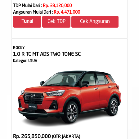
TDP Mulai Dari :
Rp. 33,120,000
Angsuran Mulai Dari :
Rp. 4,471,000
Tunai
Cek TDP
Cek Angsuran
ROCKY
1.0 R TC MT ADS TWO TONE SC
Kategori LSUV
Rp. 265,850,000
(OTR JAKARTA
)