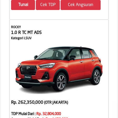
Tunai
Cek TDP
Cek Angsuran
ROCKY
1.0 R TC MT ADS
Kategori LSUV
Rp. 262,350,000
(OTR JAKARTA
)
TDP Mulai Dari :
Rp. 32,804,000