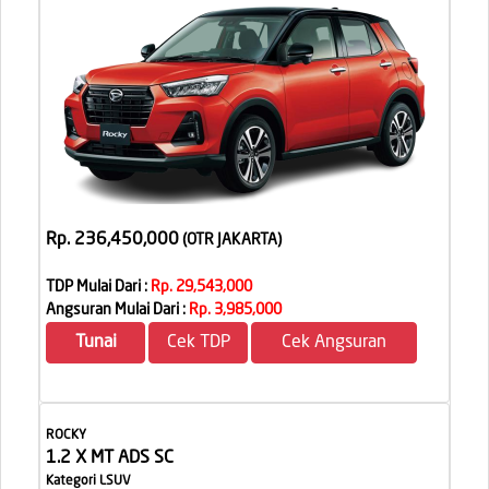
Rp. 236,450,000
(OTR JAKARTA
)
TDP Mulai Dari :
Rp. 29,543,000
Angsuran Mulai Dari :
Rp. 3,985,000
Tunai
Cek TDP
Cek Angsuran
ROCKY
1.2 X MT ADS SC
Kategori LSUV