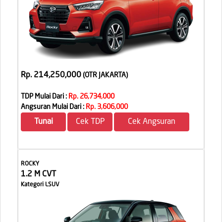
Rp. 214,250,000
(OTR JAKARTA
)
TDP Mulai Dari :
Rp. 26,734,000
Angsuran Mulai Dari :
Rp. 3,606,000
Tunai
Cek TDP
Cek Angsuran
ROCKY
1.2 M CVT
Kategori LSUV