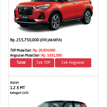
Rp. 215,750,000
(OTR JAKARTA
)
TDP Mulai Dari :
Rp. 26,924,000
Angsuran Mulai Dari :
Rp. 3,631,000
Tunai
Cek TDP
Cek Angsuran
ROCKY
1.2 X MT
Kategori LSUV