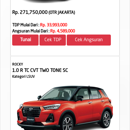
Rp. 271,750,000
(OTR JAKARTA
)
TDP Mulai Dari :
Rp. 33,993,000
Angsuran Mulai Dari :
Rp. 4,589,000
Tunai
Cek TDP
Cek Angsuran
ROCKY
1.0 R TC CVT TWO TONE SC
Kategori LSUV