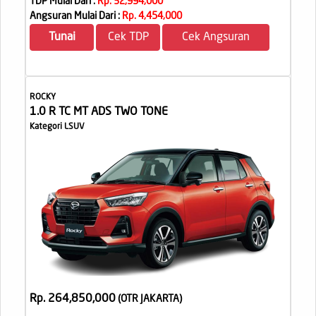
TDP Mulai Dari :
Rp. 32,994,000
Angsuran Mulai Dari :
Rp. 4,454,000
Tunai
Cek TDP
Cek Angsuran
ROCKY
1.0 R TC MT ADS TWO TONE
Kategori LSUV
Rp. 264,850,000
(OTR JAKARTA
)