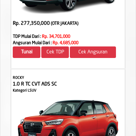
Rp. 277,350,000
(OTR JAKARTA
)
TDP Mulai Dari :
Rp. 34,701,000
Angsuran Mulai Dari :
Rp. 4,685,000
Tunai
Cek TDP
Cek Angsuran
ROCKY
1.0 R TC CVT ADS SC
Kategori LSUV