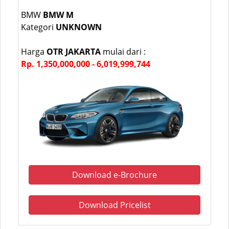
BMW
BMW M
Kategori
UNKNOWN
Harga
OTR JAKARTA
mulai dari :
Rp. 1,350,000,000 - 6,019,999,744
Download e-Brochure
Download Pricelist