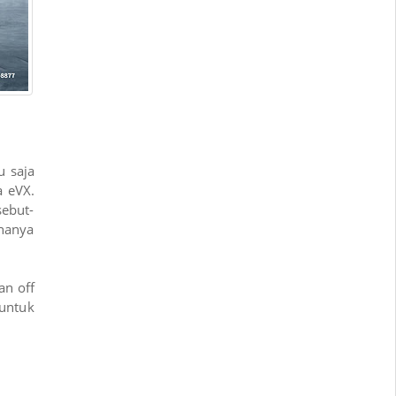
u saja
 eVX.
sebut-
 hanya
an off
untuk