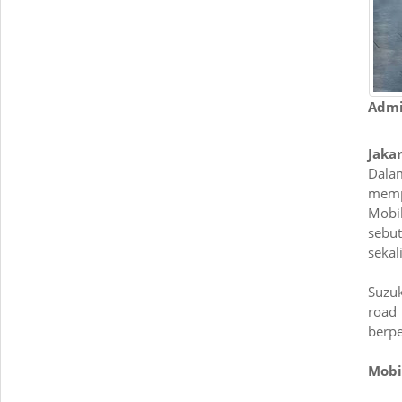
Adm
Jakar
Dalam
memp
Mobil
sebut
sekal
Suzuk
road
berpe
Mobil