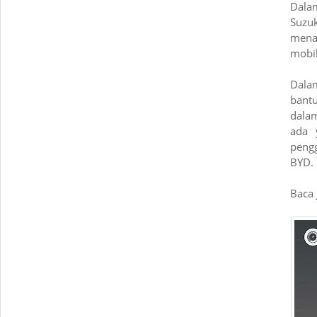
Dala
Suzu
mena
mobil
Dalam
bant
dalam
ada 
pengg
BYD.
Baca 