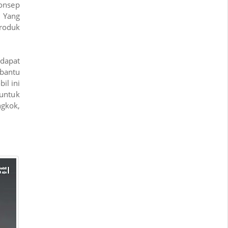
onsep
 Yang
roduk
 dapat
bantu
il ini
untuk
ngkok,