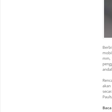
Berbi
mobil
mm, 
pengg
andal
Renca
akan
seca
Pault
Baca 