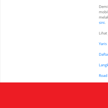
Demi
mobi
melak
sini
.
Lihat 
Yaris
Dafta
Langk
Road 