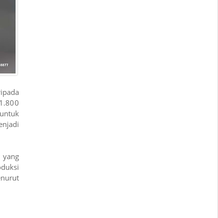
ripada
 1.800
untuk
enjadi
l yang
duksi
nurut