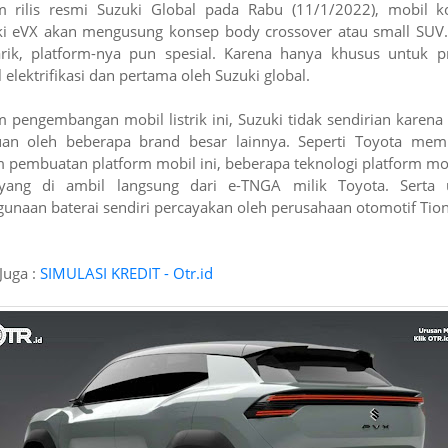
m rilis resmi Suzuki Global pada Rabu (11/1/2022), mobil k
ki eVX akan mengusung konsep body crossover atau small SUV.
rik, platform-nya pun spesial. Karena hanya khusus untuk p
 elektrifikasi dan pertama oleh Suzuki global.
 pengembangan mobil listrik ini, Suzuki tidak sendirian karena
uan oleh beberapa brand besar lainnya. Seperti Toyota mem
 pembuatan platform mobil ini, beberapa teknologi platform mob
yang di ambil langsung dari e-TNGA milik Toyota. Serta 
unaan baterai sendiri percayakan oleh perusahaan otomotif Tio
Juga :
SIMULASI KREDIT - Otr.id