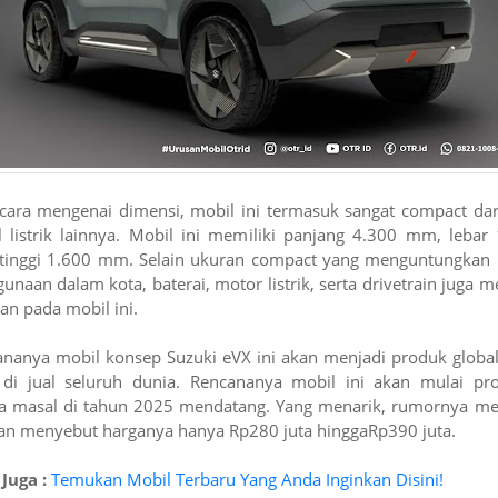
cara mengenai dimensi, mobil ini termasuk sangat compact da
 listrik lainnya. Mobil ini memiliki panjang 4.300 mm, lebar
tinggi 1.600 mm. Selain ukuran compact yang menguntungkan 
unaan dalam kota, baterai, motor listrik, serta drivetrain juga m
an pada mobil ini.
nanya mobil konsep Suzuki eVX ini akan menjadi produk globa
 di jual seluruh dunia. Rencananya mobil ini akan mulai pro
ra masal di tahun 2025 mendatang. Yang menarik, rumornya me
an menyebut harganya hanya Rp280 juta hinggaRp390 juta.
Juga :
Temukan Mobil Terbaru Yang Anda Inginkan Disini!