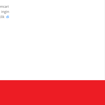
ncari
ingin
klik
di